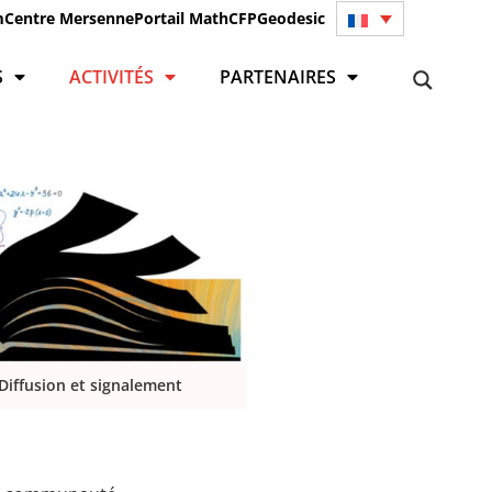
m
Centre Mersenne
Portail Math
CFP
Geodesic
S
ACTIVITÉS
PARTENAIRES
Diffusion et signalement