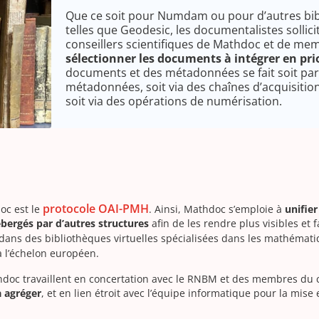
Que ce soit pour Numdam ou pour d’autres bi
telles que Geodesic, les documentalistes sollici
conseillers scientifiques de Mathdoc et de m
sélectionner les documents à intégrer en pri
documents et des métadonnées se fait soit par
métadonnées, soit via des chaînes d’acquisiti
soit via des opérations de numérisation.
protocole OAI-PMH
oc est le
. Ainsi, Mathdoc s’emploie à
unifie
ergés par d’autres structures
afin de les rendre plus visibles et f
 dans des bibliothèques virtuelles spécialisées dans les mathémati
 l’échelon européen.
hdoc travaillent en concertation avec le RNBM et des membres du c
à agréger
, et en lien étroit avec l’équipe informatique pour la mis