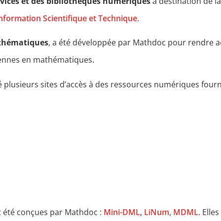
rvices et des bibliothèques numériques
à destination de 
Information Scientifique et Technique
.
athématiques
, a été développée par Mathdoc pour rendre ac
éennes en mathématiques.
 plusieurs sites d’accès à des ressources numériques fourn
 été conçues par Mathdoc :
Mini-DML
,
LiNum
,
MDML
. Elle