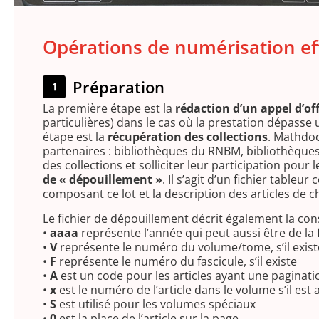
Opérations de numérisation eff
Préparation
La première étape est la
rédaction d’un appel d’of
particulières) dans le cas où la prestation dépasse
étape est la
récupération des collections
. Mathdoc
partenaires : bibliothèques du RNBM, bibliothèques l
des collections et solliciter leur participation pour
de « dépouillement »
. Il s’agit d’un fichier table
composant ce lot et la description des articles de 
Le fichier de dépouillement décrit également la cons
•
aaaa
représente l’année qui peut aussi être de l
•
V
représente le numéro du volume/tome, s’il exist
•
F
représente le numéro du fascicule, s’il existe
•
A
est un code pour les articles ayant une paginati
•
x
est le numéro de l’article dans le volume s’il es
•
S
est utilisé pour les volumes spéciaux
•
0
est la place de l’article sur la page