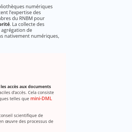
bliothèques numériques
tent l’expertise des
embres du RNBM pour
orité
. La collecte des
 agrégation de
ons nativement numériques,
r les accès aux documents
aciles d’accès. Cela consiste
mini-DML
ques telles que
onseil scientifique de
e en œuvre des processus de