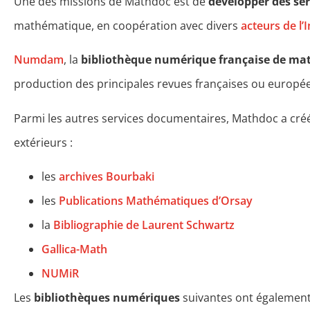
Une des missions de Mathdoc est de
développer des se
mathématique, en coopération avec divers
acteurs de l’
Numdam
, la
bibliothèque numérique française de m
production des principales revues françaises ou europ
Parmi les autres services documentaires, Mathdoc a créé
extérieurs :
les
archives Bourbaki
les
Publications Mathématiques d’Orsay
la
Bibliographie de Laurent Schwartz
Gallica-Math
NUMiR
Les
bibliothèques numériques
suivantes ont également