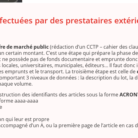
ectuées par des prestataires extéri
fre de marché public
(rédaction d’un CCTP – cahier des cla
 un certain montant. C’est une étape qui prépare la phase d
 ne possède pas de fonds documentaire et emprunte donc d
ocales, universitaires, municipales, éditeurs… Il faut donc i
 les emprunts et le transport. La troisième étape est celle de
ur comportant 3 niveaux de données : la description du lot, la 
chaque volume.
truction des identifiants des articles sous la forme
ACRONY
a forme aaaa-aaaa
e
on qui leur est propre
t accompagné d’un A, ou la première page de l’article en cas