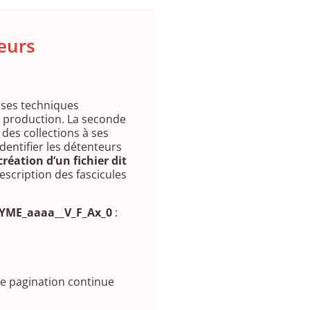
eurs
uses techniques
e production. La seconde
es collections à ses
dentifier les détenteurs
création d’un fichier dit
description des fascicules
ME_aaaa__V_F_Ax_0
:
 de pagination continue